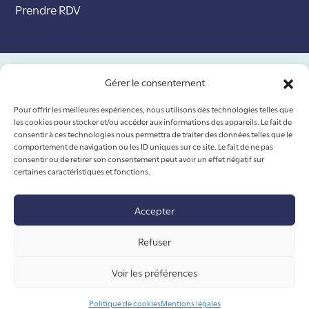
Prendre RDV
Nos certifications
Gérer le consentement
Pour offrir les meilleures expériences, nous utilisons des technologies telles que
les cookies pour stocker et/ou accéder aux informations des appareils. Le fait de
consentir à ces technologies nous permettra de traiter des données telles que le
comportement de navigation ou les ID uniques sur ce site. Le fait de ne pas
consentir ou de retirer son consentement peut avoir un effet négatif sur
certaines caractéristiques et fonctions.
Accepter
© 2026 - Ouvrard
I
Mentions légales
Refuser
Voir les préférences
Politique de cookies
Mentions légales