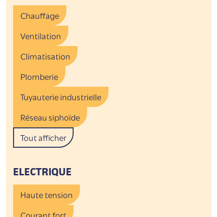
Chauffage
Ventilation
Climatisation
Plomberie
Tuyauterie industrielle
Réseau siphoïde
Tout afficher
ELECTRIQUE
Haute tension
Courant fort