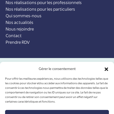
Nos réalisations pour les professionnels
Nos réalisations pour les particuliers
Qui sommes-nous
Nos actualités
Nous rejoindre
Contact
Prendre RDV
Nos certifications
Gérer le consentement
Pour offrir les meilleures expériences, nous utilisons des technologies telles que
les cookies pour stocker et/ou accéder aux informations des appareils. Le fait de
consentir à ces technologies nous permettra de traiter des données telles que le
comportement de navigation ou les ID uniques sur ce site. Le fait de ne pas
consentir ou de retirer son consentement peut avoir un effet négatif sur
certaines caractéristiques et fonctions.