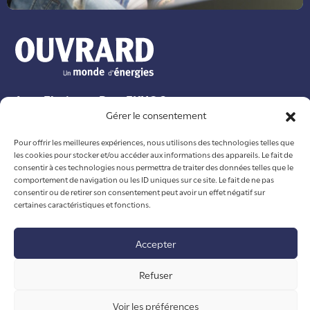
1 rue Floriane - Parc EKHO 2
Gérer le consentement
85500 LES HERBIERS
contact@ouvrard-batiment.com
Pour offrir les meilleures expériences, nous utilisons des technologies telles que
02 51 92 06 34
les cookies pour stocker et/ou accéder aux informations des appareils. Le fait de
consentir à ces technologies nous permettra de traiter des données telles que le
comportement de navigation ou les ID uniques sur ce site. Le fait de ne pas
Particuliers
consentir ou de retirer son consentement peut avoir un effet négatif sur
Professionnels
certaines caractéristiques et fonctions.
Entretien et dépannage
Nos réalisations pour les professionnels
Accepter
Nos réalisations pour les particuliers
Qui sommes-nous
Refuser
Nos actualités
Voir les préférences