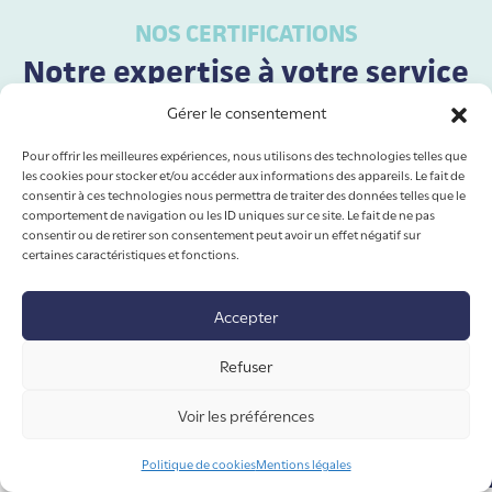
NOS CERTIFICATIONS
Notre expertise à votre service
Gérer le consentement
Forts de nos qualifications RGE, Qualibat, Qualifélec,
Cémafroid et Professionnel du Gaz, nous sommes
Pour offrir les meilleures expériences, nous utilisons des technologies telles que
votre partenaire de confiance pour tous vos travaux
les cookies pour stocker et/ou accéder aux informations des appareils. Le fait de
en chauffage, plomberie, électricité et
consentir à ces technologies nous permettra de traiter des données telles que le
comportement de navigation ou les ID uniques sur ce site. Le fait de ne pas
climatisation.
Notre expertise en domotique KNX et
consentir ou de retirer son consentement peut avoir un effet négatif sur
photovoltaïque garantit des solutions complètes et
certaines caractéristiques et fonctions.
performantes, respectueuses de l’environnement.
Accepter
Refuser
Voir les préférences
Politique de cookies
Mentions légales