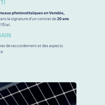
TI
nneaux photovoltaïques en Vendée
,
s la signature d’un contrat de
20 ans
l’État.
MAIN
hes de raccordement et des aspects
te.