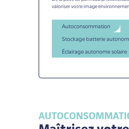
valoriser votre image environnemen
Autoconsommation
Stockage batterie autonom
Éclairage autonome solaire
AUTOCONSOMMATI
Maîtrisez votr