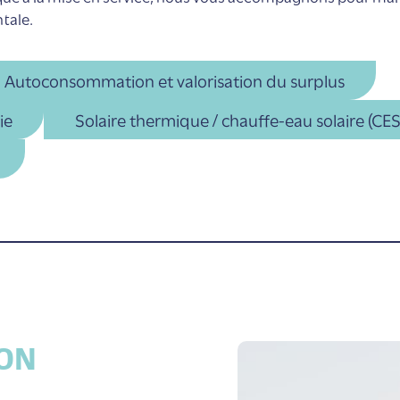
tale.
Autoconsommation et valorisation du surplus
ie
Solaire thermique / chauffe-eau solaire (CES
ON
e