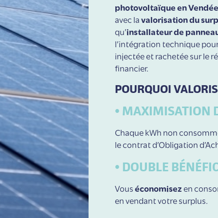
photovoltaïque en Vendé
avec la
valorisation du sur
qu’
installateur de pannea
l’intégration technique pour 
injectée et rachetée sur le r
financier.
POURQUOI VALORIS
• MAXIMISATION D
Chaque kWh non consommé
le contrat d’Obligation d’Ach
• DOUBLE BÉNÉFI
Vous
économisez
en consom
en vendant votre surplus.