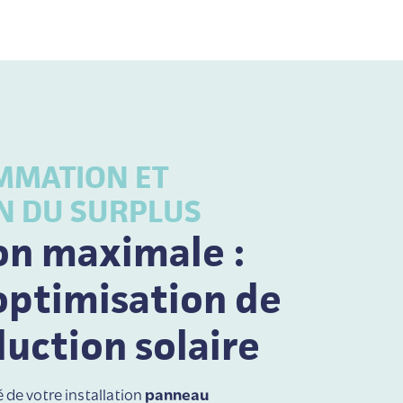
MATION ET
N DU SURPLUS
on maximale :
optimisation de
uction solaire
é de votre installation
panneau