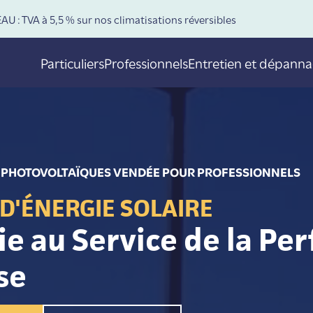
U : TVA à 5,5 % sur nos climatisations réversibles
Particuliers
Professionnels
Entretien et dépann
 PHOTOVOLTAÏQUES VENDÉE POUR PROFESSIONNELS
D'ÉNERGIE SOLAIRE
e au Service de la Pe
se