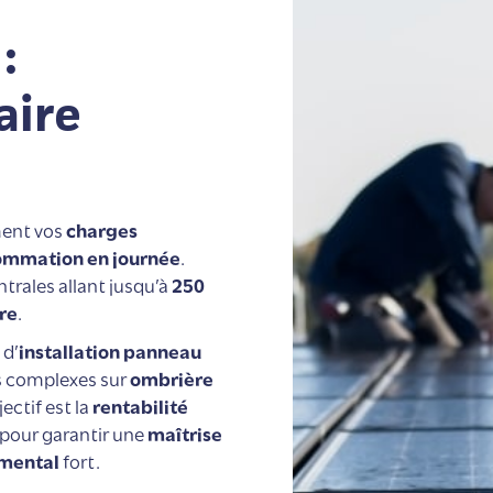
:
laire
ent vos
charges
ommation en journée
.
ntrales allant jusqu’à
250
re
.
 d’
installation panneau
ons complexes sur
ombrière
jectif est la
rentabilité
e pour garantir une
maîtrise
mental
fort.