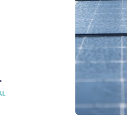
x.
AL