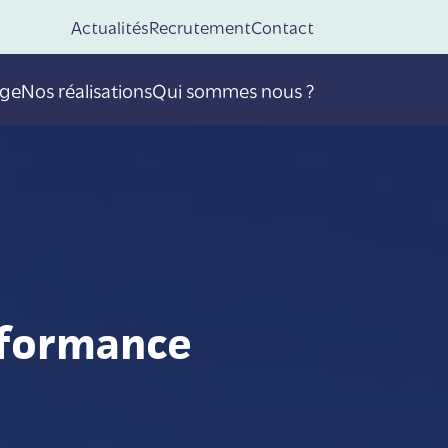
Actualités
Recrutement
Contact
age
Nos réalisations
Qui sommes nous ?
rformance