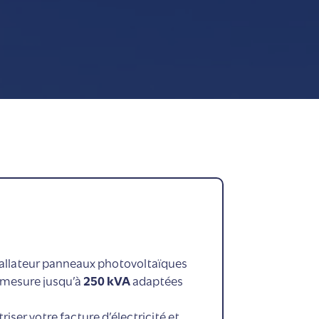
stallateur panneaux photovoltaïques
r mesure jusqu’à
250 kVA
adaptées
ser votre facture d’électricité et