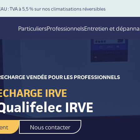
U : TVA à 5,5 % sur nos climatisations réversibles
Particuliers
Professionnels
Entretien et dépann
RECHARGE VENDÉE POUR LES PROFESSIONNELS
ECHARGE IRVE
Qualifelec IRVE
ent
Nous contacter