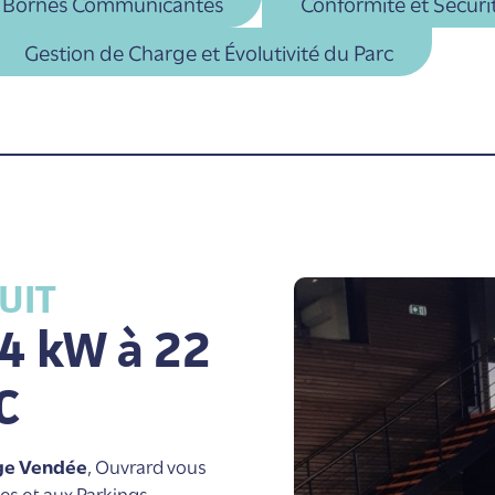
Bornes Communicantes
Conformité et Sécuri
Gestion de Charge et Évolutivité du Parc
UIT
,4 kW à 22
C
rge Vendée
, Ouvrard vous
es et aux Parkings