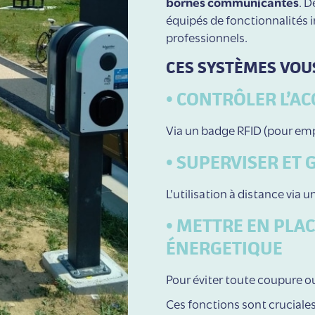
bornes communicantes
. 
équipés de fonctionnalités in
professionnels.
CES SYSTÈMES VOU
• CONTRÔLER L’AC
Via un badge RFID (pour emp
• SUPERVISER ET 
L’utilisation à distance via u
•
METTRE EN PLAC
ÉNERGETIQUE
Pour éviter toute coupure 
Ces fonctions sont cruciale