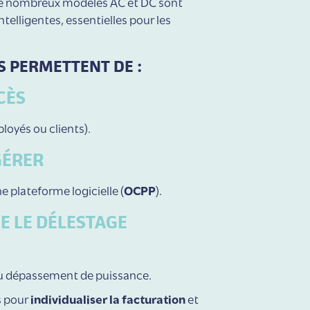
De nombreux modèles AC et DC sont
telligentes, essentielles pour les
S PERMETTENT DE :
CÈS
loyés ou clients).
GÉRER
ne plateforme logicielle (
OCPP
).
E LE
DÉLESTAGE
ou dépassement de puissance.
s pour
individualiser la facturation
et