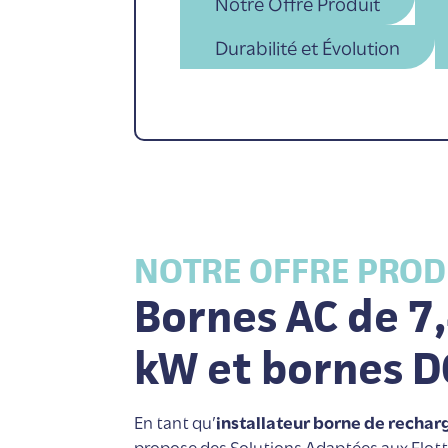
Notre Offre Produit
Durabilité et Évolution
NOTRE OFFRE PROD
Bornes AC de 7
kW et bornes D
En tant qu’
installateur borne de recha
propose des Solutions Adaptées aux Flott