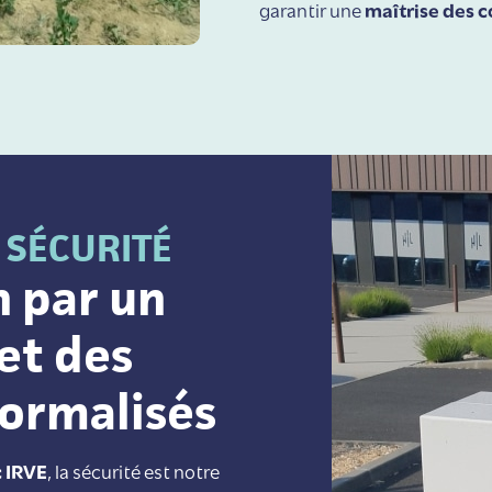
garantir une
maîtrise des c
 SÉCURITÉ
n par un
et des
ormalisés
c IRVE
, la sécurité est notre